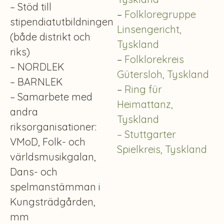
– Stöd till
–
Folkloregruppe
stipendiatutbildningen
Linsengericht,
(både distrikt och
Tyskland
riks)
–
Folklorekreis
– NORDLEK
Gütersloh, Tyskland
– BARNLEK
–
Ring für
– Samarbete med
Heimattanz,
andra
Tyskland
riksorganisationer:
– Stuttgarter
VMoD, Folk- och
Spielkreis, Tyskland
världsmusikgalan,
Dans- och
spelmanstämman i
Kungsträdgården,
mm