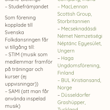
– Studiefrämjandet
– MacLennan
Scottish Group,
Som förening
Storbritannien
kopplade till
–
Mecseknadásdi
Svenska
Német Nemzetiségi
Folkdansringen får
Néptánc Egyesület,
vi tillgång till:
Ungern
– STIM (musik som
–
Haga
medlemmar framför
Ungdomsförening,
på träningar och
Finland
kurser (ej
– BUL Kristiansand,
uppvisningar))
Norge
– SAMI (att man får
–
Düsseldorfer
använda inspelad
Grashüpper,
musik)
Tyskland