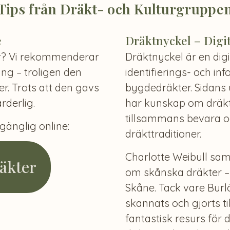
Tips från Dräkt- och Kulturgruppe
e
Dräktnyckel – Digi
er? Vi rekommenderar
Dräktnyckel är en dig
ing – troligen den
identifierings- och inf
r. Trots att den gavs
bygdedräkter. Sidans 
rderlig.
har kunskap om dräkte
tillsammans bevara o
lgänglig online:
dräkttraditioner.
Charlotte Weibull s
äkter
om skånska dräkter –
Skåne. Tack vare Bur
skannats och gjorts ti
fantastisk resurs för