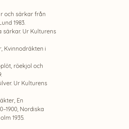
r och särkar från
Lund 1983.
 särkar. Ur Kulturens
r, Kvinnodräkten i
plöt, röekjol och
.
ilver. Ur Kulturens
äkter, En
00–1900, Nordiska
olm 1935.