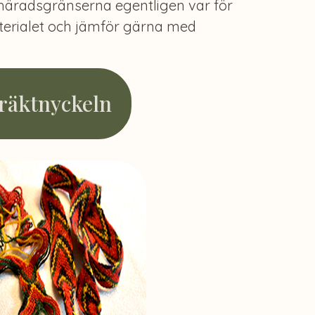
 häradsgränserna egentligen var för
terialet och jämför gärna med
räktnyckeln