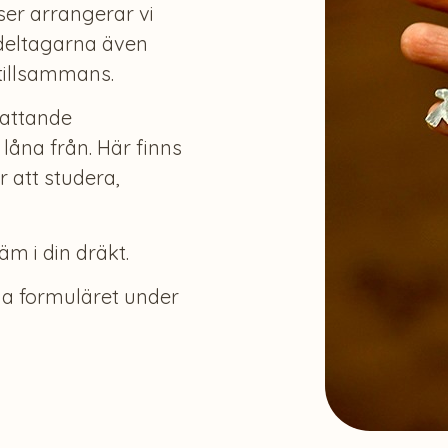
ser arrangerar vi
 deltagarna även
 tillsammans.
fattande
na från. Här finns
 att studera,
äm i din dräkt.
ia formuläret under