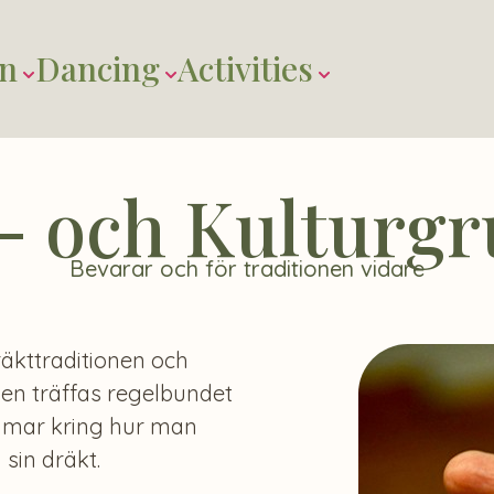
on
Dancing
Activities
- och Kulturg
Bevarar och för traditionen vidare
räkttraditionen och
pen träffas regelbundet
emmar kring hur man
sin dräkt.